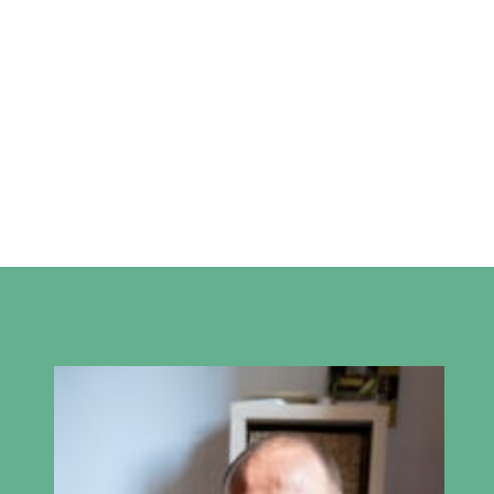
Plage
de
prix :
180,00 €
à
Séance de Scan
240,00 €
Bioénergétique
180,00
€
–
240,00
€