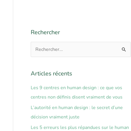
Rechercher
R
e
c
Articles récents
h
Les 9 centres en human design : ce que vos
e
centres non définis disent vraiment de vous
r
c
L’autorité en human design : le secret d’une
h
décision vraiment juste
e
Les 5 erreurs les plus répandues sur le human