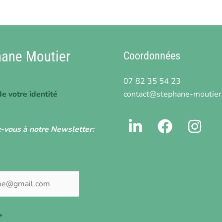
 retient, sans pouvoir mettre le doigt dessus.
hane Moutier
Coordonnées
07 82 35 54 23
contact@stephane-moutier.
e votre identité
z-vous à notre Newsletter:
*