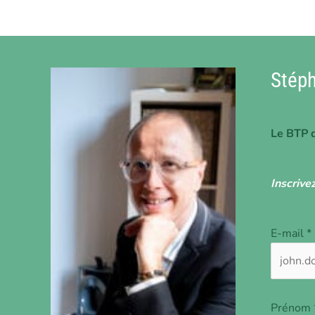
Et malgré vos efforts, vous sentez que quelque chose vous
Lire la suite
Stép
Le BTP d
Inscrive
E-mail *
Prénom 