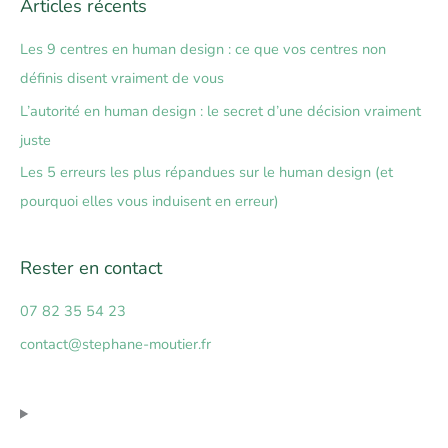
Articles récents
h
e
Les 9 centres en human design : ce que vos centres non
r
définis disent vraiment de vous
c
L’autorité en human design : le secret d’une décision vraiment
h
juste
e
Les 5 erreurs les plus répandues sur le human design (et
r
pourquoi elles vous induisent en erreur)
:
Rester en contact
07 82 35 54 23
contact@stephane-moutier.fr