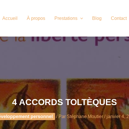
Accueil
À propos
Prestations
Blog
Contact
4 ACCORDS TOLTÈQUES
veloppement personnel
/ Par
Stéphane Moutier
/
janvier 4, 