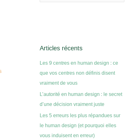
e
c
h
e
r
Articles récents
c
Les 9 centres en human design : ce
h
s
que vos centres non définis disent
e
vraiment de vous
r
L’autorité en human design : le secret
d’une décision vraiment juste
:
Les 5 erreurs les plus répandues sur
le human design (et pourquoi elles
vous induisent en erreur)