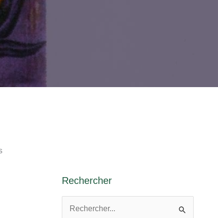
s
Rechercher
R