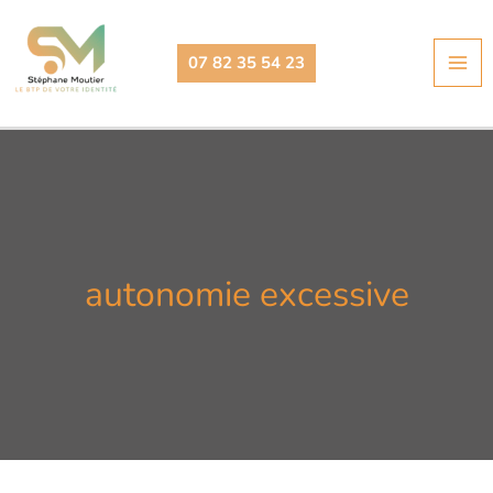
Aller
au
07 82 35 54 23
contenu
autonomie excessive