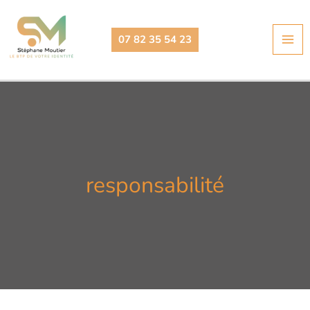
Aller
au
07 82 35 54 23
contenu
responsabilité