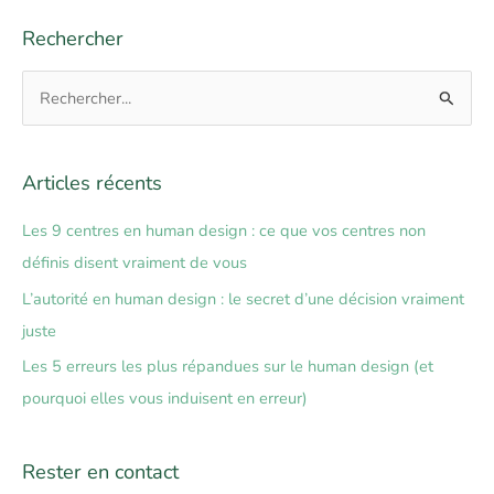
Rechercher
R
e
c
Articles récents
h
e
Les 9 centres en human design : ce que vos centres non
r
définis disent vraiment de vous
c
L’autorité en human design : le secret d’une décision vraiment
h
juste
e
Les 5 erreurs les plus répandues sur le human design (et
r
pourquoi elles vous induisent en erreur)
:
Rester en contact