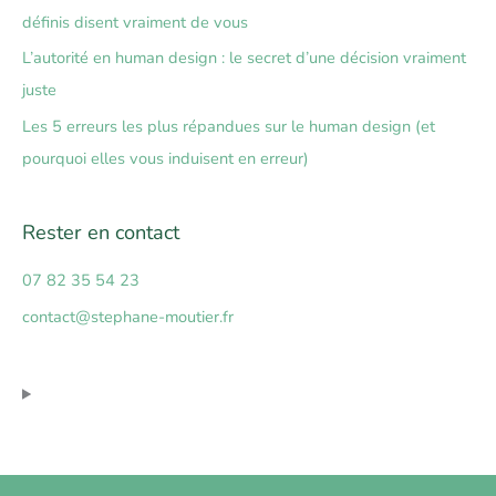
r
définis disent vraiment de vous
c
L’autorité en human design : le secret d’une décision vraiment
h
juste
e
Les 5 erreurs les plus répandues sur le human design (et
r
pourquoi elles vous induisent en erreur)
:
Rester en contact
07 82 35 54 23
contact@stephane-moutier.fr