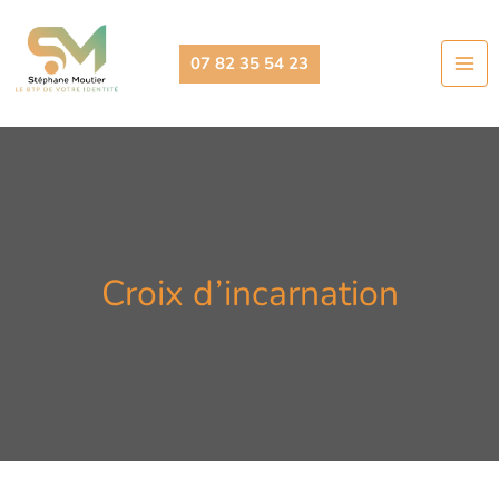
Aller
au
07 82 35 54 23
contenu
Croix d’incarnation